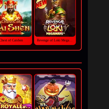
Chest of Caishen
Revenge of Loki Megaways™