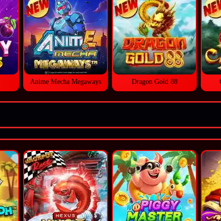
Anime Mecha Megaways
Dragon Gold 88