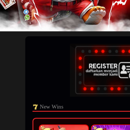
New Wins