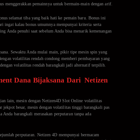
erus menggerakkan pemainnya untuk bermain-main dengan arif.
us selamat tiba yang baik hati ke pemain baru. Bonus ini
ri ingat kalau bonus umumnya mempunyai kriteria serta
ting Anda penuhi saat sebelum Anda bisa menarik kemenangan
ana. Sewaktu Anda mulai main, pikir tipe mesin spin yang
 dengan volatilitas rendah condong memberi pembayaran yang
gan volatilitas rendah barangkali jadi alternatif terpilih.
ement Dana Bijaksana Dari Netizen
n lain, mesin dengan Netizen4D Slot Online volatilitas
ekpot besar, mesin dengan volatilitas tinggi barangkali pas
kna Anda barangkali merasakan perputaran tanpa ada
ng sejumlah perputaran. Netizen 4D mempunyai bermacam