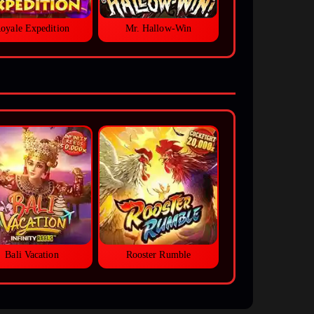
oyale Expedition
Mr. Hallow-Win
Bali Vacation
Rooster Rumble