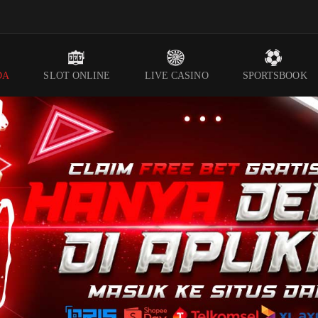
DA
SLOT ONLINE
LIVE CASINO
SPORTSBOOK