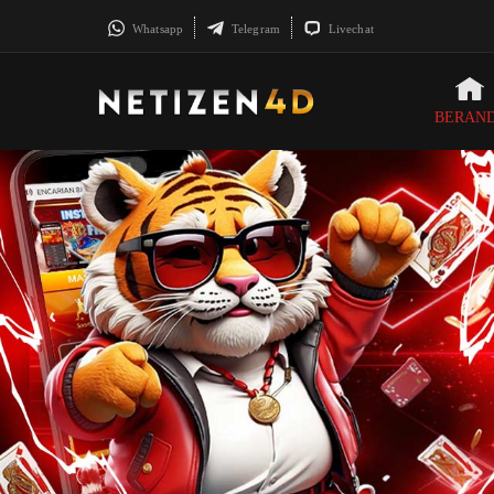
Whatsapp
Telegram
Livechat
BERAN