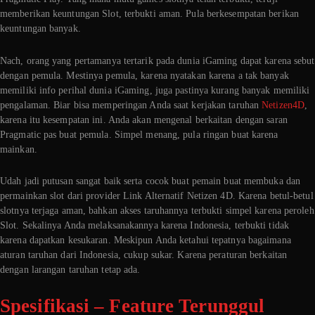
memberikan keuntungan Slot, terbukti aman. Pula berkesempatan berikan
keuntungan banyak.
Nach, orang yang pertamanya tertarik pada dunia iGaming dapat karena sebut
dengan pemula. Mestinya pemula, karena nyatakan karena a tak banyak
memiliki info perihal dunia iGaming, juga pastinya kurang banyak memiliki
pengalaman. Biar bisa memperingan Anda saat kerjakan taruhan
Netizen4D
,
karena itu kesempatan ini. Anda akan mengenal berkaitan dengan saran
Pragmatic pas buat pemula. Simpel menang, pula ringan buat karena
mainkan.
Udah jadi putusan sangat baik serta cocok buat pemain buat membuka dan
permainkan slot dari provider Link Alternatif Netizen 4D. Karena betul-betul
slotnya terjaga aman, bahkan akses taruhannya terbukti simpel karena peroleh
Slot. Sekalinya Anda melaksanakannya karena Indonesia, terbukti tidak
karena dapatkan kesukaran. Meskipun Anda ketahui tepatnya bagaimana
aturan taruhan dari Indonesia, cukup sukar. Karena peraturan berkaitan
dengan larangan taruhan tetap ada.
Spesifikasi – Feature Terunggul