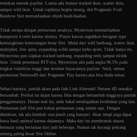
temukan metode payline. Lantas ada feature stacked ikon, scatter ikon,
sampai wild ikon. Untuk topiknya begitu terang, slot Pragmatic Fruit
Rainbow Slot memanfaatkan obyek buah-buahan.
Tidak serupa dengan permainan awalnya, Mysterious memanfaatkan
komposisi 4 reels karena slotnya. Player karena suguhkan beragam type
kemungkinan kemenangan besar Slot. Mulai dari wild lambang, scatter ikon,
multiplier, free spins, expanding wilds sampai turbo spins. Tidak hanya itu,
Mysterious pun siapkan stacked lambang, expanding reels sampai mistik
ikon. Untuk presentasi RTP nya, Mysterious ada pada angka 96.5% pada
tingkat volatilitas tinggi dan struktur bayarannya payline. Nach, semua
permainan Netizen4D dari Pragmatic Play karena atas bisa Anda temui.
Sehari-harinya, jumlah akses pada link Link Alternatif Netizen 4D semakin
bertambah. Perihal ini dapat karena lihat dengan bertambah tingginya jumlah
penggemarnya. Dalam soal itu, anda bakal mendapatkan kesibukan yang lain.
Permainan judi Slot pun bukan permainan yang umum saja. Dengan
demikian, tak ada kembali rasa jenuh yang hampiri. Akan tetapi juga dapat
bawa hasil optimal karena dalamnya. Maka dari itu membentuk situasi
bermain yang berlainan dari judi beberapa. Namun tak kurangi peluang
untung paling besar Slot Online.