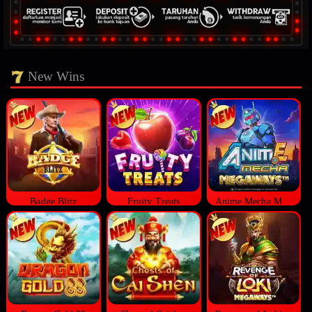
New Wins
Badge Blitz
Fruity Treats
Anime Mecha Megaways