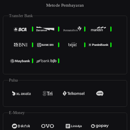
Metode Pembayaran
Transfer Bank
Pulsa
E-Money