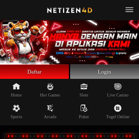
Beranda
Slot Online
Live Casino
Sportsbook
Arcade
Togel Online
Daftar
Login
Poker
Whatsapp
Home
Hot Games
Slots
Live Casino
Telegram
Sports
Arcade
Poker
Togel Online
Livechat