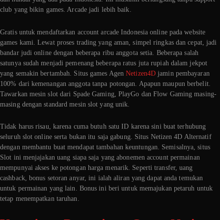
club yang bikin games. Arcade jadi lebih baik.
Gratis untuk mendaftarkan account arcade Indonesia online pada website
games kami. Lewat proses trading yang aman, simpel ringkas dan cepat, jadi
bandar judi online dengan beberapa ribu anggota setia. Beberapa salah
satunya sudah menjadi pemenang beberapa ratus juta rupiah dalam jekpot
yang semakin bertambah. Situs games Agen
Netizen4D
jamin pembayaran
100% dari kemenangan anggota tanpa potongan. Apapun maupun berbelit.
Tawarkan mesin slot dari Spade Gaming, PlayGo dan Flow Gaming masing-
masing dengan standard mesin slot yang unik.
Tidak harus risau, karena cuma butuh satu ID karena sini buat terhubung
seluruh slot online serta bukan itu saja gabung. Situs Netizen 4D Alternatif
dengan membantu buat mendapat tambahan keuntungan. Semisalnya, situs
Slot ini menjajakan uang siapa saja yang abonemen account permainan
mempunyai akses ke potongan harga menarik. Seperti transfer, uang
cashback, bonus setoran anyar, ini ialah aliran yang dapat anda temukan
untuk permainan yang lain. Bonus ini beri untuk memajukan petaruh untuk
tetap menempatkan taruhan.