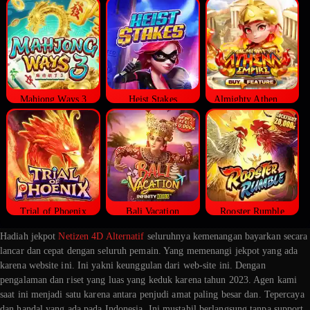
Mahjong Ways 3
Heist Stakes
Almighty Athena Empire
Trial of Phoenix
Bali Vacation
Rooster Rumble
Hadiah jekpot
Netizen 4D Alternatif
seluruhnya kemenangan bayarkan secara
lancar dan cepat dengan seluruh pemain. Yang memenangi jekpot yang ada
karena website ini. Ini yakni keunggulan dari web-site ini. Dengan
pengalaman dan riset yang luas yang keduk karena tahun 2023. Agen kami
saat ini menjadi satu karena antara penjudi amat paling besar dan. Tepercaya
dan handal yang ada pada Indonesia. Ini mustahil berlangsung tanpa support