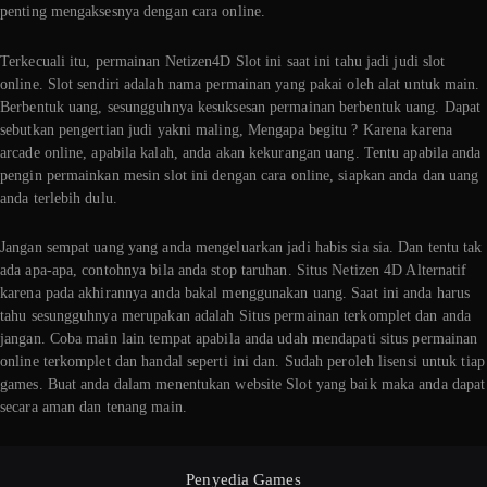
penting mengaksesnya dengan cara online.
Terkecuali itu, permainan Netizen4D Slot ini saat ini tahu jadi judi slot
online. Slot sendiri adalah nama permainan yang pakai oleh alat untuk main.
Berbentuk uang, sesungguhnya kesuksesan permainan berbentuk uang. Dapat
sebutkan pengertian judi yakni maling, Mengapa begitu ? Karena karena
arcade online, apabila kalah, anda akan kekurangan uang. Tentu apabila anda
pengin permainkan mesin slot ini dengan cara online, siapkan anda dan uang
anda terlebih dulu.
Jangan sempat uang yang anda mengeluarkan jadi habis sia sia. Dan tentu tak
ada apa-apa, contohnya bila anda stop taruhan. Situs Netizen 4D Alternatif
karena pada akhirannya anda bakal menggunakan uang. Saat ini anda harus
tahu sesungguhnya merupakan adalah Situs permainan terkomplet dan anda
jangan. Coba main lain tempat apabila anda udah mendapati situs permainan
online terkomplet dan handal seperti ini dan. Sudah peroleh lisensi untuk tiap
games. Buat anda dalam menentukan website Slot yang baik maka anda dapat
secara aman dan tenang main.
Penyedia Games