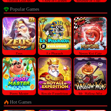
Dragon Gold 88
Chest of Caishen
Revenge of Loki Megaways™
Popular Games
Zeus
Le Pharaoh
Nexus Koi Gate
Piggy Master
Royale Expedition
Mr. Hallow-Win
Hot Games