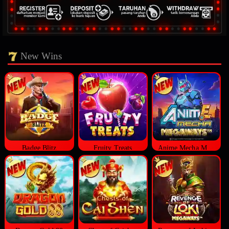
New Wins
Badge Blitz
Fruity Treats
Anime Mecha Megaways