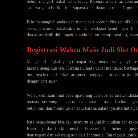
belum mengerti bakal hal tersebut. Karena itu dari itu, coba 
satunya yaitu berikut ini. Supaya anda dapat account. Argume
Bila memanglah anda udah mendapati account Netizen 4D Link 
akses, jadi anda bakal sukar untuk mendapati keuntungan. Bia
dan akses lebih dulu. apabila anda belum mempunyai itu, karen
Registrasi Waktu Main Judi Slot O
Meng ikuti langkah yang terdapat. Argumen khusus yang lain y
karena mengikutinya. Karena itu anda dapat mendapat berbagai
bertanya kembali terkait argumen mengapa harus daftar judi N
dengan cari saran.
Walau demikian buat beberapa orang cari opsi saran itu tidak
banyak opsi yang siap serta bisa karena tentukan dan kadangka
butuh cari dan memutuskan satu karena antaranya alternatif y
Kita benar-benar bisa cari menurut sejumlah rujukan dan rekom
Karenanya dari itu kita mesti periksa serta lihat beberapa op
luar negeri dan sekarang ada dari Indonesia. Barangkali untu