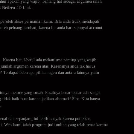
etahui apakah yang wajib. Tentang hal sebagai argumen salah
ot Netizen 4D Link.
peroleh akses permainan kami. Bila anda tidak mendapati
oleh peluang taruhan, karena itu anda harus punyai account
i. Karena betul-betul ada mekanisme penting yang wajib
sejumlah argumen karena atas. Karenanya anda tak harus
 Terdapat beberapa pilihan agen dan antara lainnya yaitu
atunya metode yang susah. Pasalnya benar-benar ada sangat
idak baik buat karena jadikan alternatif Slot. Kita hanya
n.
kenal dan sepanjang ini lebih banyak karena putuskan.
i. Web kami ialah program judi online yang telah tenar karena