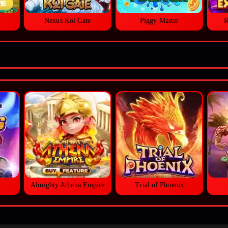
Nexus Koi Gate
Piggy Master
R
Almighty Athena Empire
Trial of Phoenix