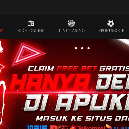
DA
SLOT ONLINE
LIVE CASINO
SPORTSBOOK