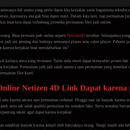
 antaranya hal utama yang perlu dapat kita kerjakan yaitu bagaimana tekniknya 
trasi, karenanya ana gak bisa dapat main. Dalam kata lain, tiap permainan j
sukar buat kita dapat terhubung prosedur permainan Slot judi online.
 orang. Buat bermain judi online seperti
Netizen4D
tersebut. Selanjutnya yan
Slot jadi sisi penting dan baiknya semuanya player atau calon player. Paham
t karena kerjakan buat mendaftarkan itu?
al kalinya serta yang terutama. Yaitu anda mesti dapat menyadari proses dan
na kerjakan. Permainan judi jadi salah satunya opsi permainan yang memikat s
permainan Slot kami.
Online Netizen 4D Link Dapat karena
satu karena antara opsi permainan terkenal. Hingga saat ini banyak karena m
aneh serta tak salah apabila permainan itu semakin laku. Serta semakin berta
rpenting sekali agar dapat karena kerjakan.
sudahlah banyak karena kenali oleh banyaknya orang. Tetapi masih ada bebe