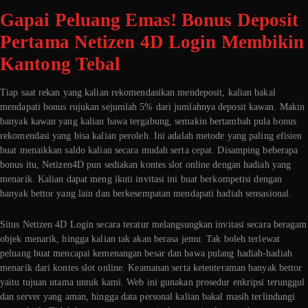
Gapai Peluang Emas! Bonus Deposit
Pertama Netizen 4D Login Membikin
Kantong Tebal
Tiap saat rekan yang kalian rekomendasikan mendeposit, kalian bakal
mendapati bonus rujukan sejumlah 5% dari jumlahnya deposit kawan. Makin
banyak kawan yang kalian bawa tergabung, semakin bertambah pula bonus
rekomendasi yang bisa kalian peroleh. Ini adalah metode yang paling efisien
buat menaikkan saldo kalian secara mudah serta cepat. Disamping beberapa
bonus itu, Netizen4D pun sediakan kontes slot online dengan hadiah yang
menarik. Kalian dapat meng ikuti invitasi ini buat berkompetisi dengan
banyak bettor yang lain dan berkesempatan mendapati hadiah sensasional.
Situs Netizen 4D Login secara teratur melangsungkan invitasi secara beragam
objek menarik, hingga kalian tak akan berasa jemu. Tak boleh terlewat
peluang buat mencapai kemenangan besar dan bawa pulang hadiah-hadiah
menarik dari kontes slot online. Keamanan serta ketenteraman banyak bettor
yaitu tujuan utama untuk kami. Web ini gunakan prosedur enkripsi terunggul
dan server yang aman, hingga data personal kalian bakal masih terlindungi