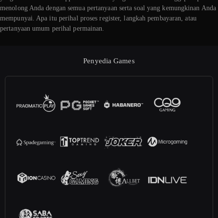
menolong Anda dengan semua pertanyaan serta soal yang kemungkinan Anda
mempunyai. Apa itu perihal proses register, langkah pembayaran, atau
pertanyaan umum perihal permainan.
Penyedia Games