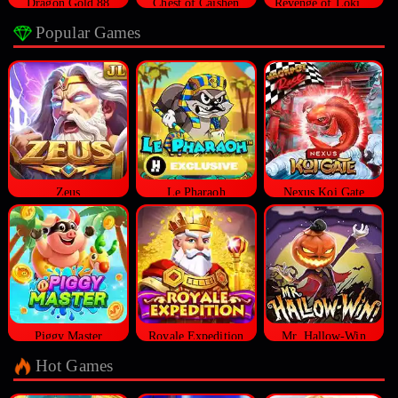
Dragon Gold 88
Chest of Caishen
Revenge of Loki Megaways™
Popular Games
Zeus
Le Pharaoh
Nexus Koi Gate
Piggy Master
Royale Expedition
Mr. Hallow-Win
Hot Games