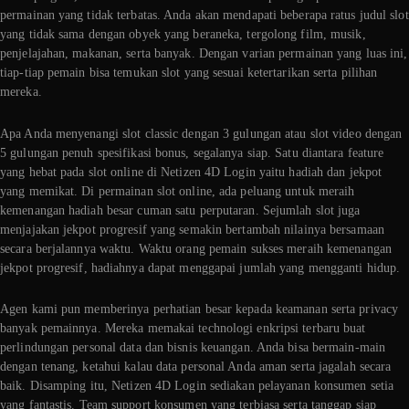
permainan yang tidak terbatas. Anda akan mendapati beberapa ratus judul slot
yang tidak sama dengan obyek yang beraneka, tergolong film, musik,
penjelajahan, makanan, serta banyak. Dengan varian permainan yang luas ini,
tiap-tiap pemain bisa temukan slot yang sesuai ketertarikan serta pilihan
mereka.
Apa Anda menyenangi slot classic dengan 3 gulungan atau slot video dengan
5 gulungan penuh spesifikasi bonus, segalanya siap. Satu diantara feature
yang hebat pada slot online di Netizen 4D Login yaitu hadiah dan jekpot
yang memikat. Di permainan slot online, ada peluang untuk meraih
kemenangan hadiah besar cuman satu perputaran. Sejumlah slot juga
menjajakan jekpot progresif yang semakin bertambah nilainya bersamaan
secara berjalannya waktu. Waktu orang pemain sukses meraih kemenangan
jekpot progresif, hadiahnya dapat menggapai jumlah yang mengganti hidup.
Agen kami pun memberinya perhatian besar kepada keamanan serta privacy
banyak pemainnya. Mereka memakai technologi enkripsi terbaru buat
perlindungan personal data dan bisnis keuangan. Anda bisa bermain-main
dengan tenang, ketahui kalau data personal Anda aman serta jagalah secara
baik. Disamping itu, Netizen 4D Login sediakan pelayanan konsumen setia
yang fantastis. Team support konsumen yang terbiasa serta tanggap siap