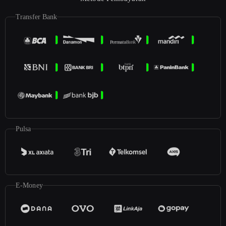
Transfer Bank
Pulsa
E-Money