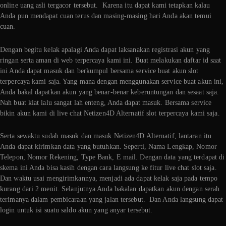
online uang asli tergacor tersebut. Karena itu dapat kami tetapkan kalau
Anda pun mendapat cuan terus dan masing-masing hari Anda akan temui
cuan.
Dengan begitu kelak apalagi Anda dapat laksanakan registrasi akun yang
ringan serta aman di web terpercaya kami ini. Buat melakukan daftar id saat
ini Anda dapat masuk dan berkumpul bersama service buat akun slot
terpercaya kami saja. Yang mana dengan menggunakan service buat akun ini,
Anda bakal dapatkan akun yang benar-benar keberuntungan dan sesaat saja.
Nah buat kiat lalu sangat lah enteng, Anda dapat masuk. Bersama service
bikin akun kami di live chat Netizen4D Alternatif slot terpercaya kami saja.
Serta sewaktu sudah masuk dan masuk Netizen4D Alternatif, lantaran itu
Anda dapat kirimkan data yang butuhkan. Seperti, Nama Lengkap, Nomor
Telepon, Nomor Rekening, Type Bank, E mail. Dengan data yang terdapat di
skema ini Anda bisa kasih dengan cara langsung ke fitur live chat slot saja.
Dan waktu usai mengirimkannya, menjadi ada dapat kelak saja pada tempo
kurang dari 2 menit. Selanjutnya Anda bakalan dapatkan akun dengan serah
terimanya dalam pembicaraan yang jalan tersebut. Dan Anda langsung dapat
login untuk isi suatu saldo akun yang anyar tersebut.