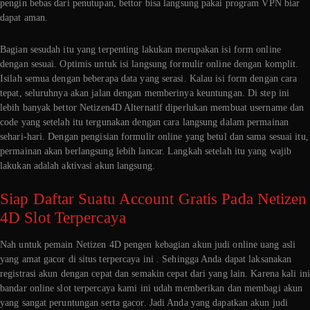
pengin bebas dari penutupan, bettor bisa langsung pakai program VPN biar
dapat aman.
Bagian sesudah itu yang terpenting lakukan merupakan isi form online
dengan sesuai. Optimis untuk isi langsung formulir online dengan komplit.
Isilah semua dengan beberapa data yang serasi. Kalau isi form dengan cara
tepat, seluruhnya akan jalan dengan memberinya keuntungan. Di step ini
lebih banyak bettor Netizen4D Alternatif diperlukan membuat username dan
code yang setelah itu tergunakan dengan cara langsung dalam permainan
sehari-hari. Dengan pengisian formulir online yang betul dan sama sesuai itu,
permainan akan berlangsung lebih lancar. Langkah setelah itu yang wajib
lakukan adalah aktivasi akun langsung.
Siap Daftar Suatu Account Gratis Pada Netizen
4D Slot Terpercaya
Nah untuk pemain Netizen 4D pengen kebagian akun judi online uang asli
yang amat gacor di situs terpercaya ini . Sehingga Anda dapat laksanakan
registrasi akun dengan cepat dan semakin cepat dari yang lain. Karena kali ini
bandar online slot terpercaya kami ini udah memberikan dan membagi akun
yang sangat peruntungan serta gacor. Jadi Anda yang dapatkan akun judi