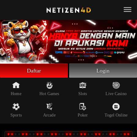
Beranda
Slot Online
Live Casino
Sportsbook
Arcade
Togel Online
Daftar
Login
Poker
Whatsapp
Home
Hot Games
Slots
Live Casino
Telegram
Sports
Arcade
Poker
Togel Online
Livechat