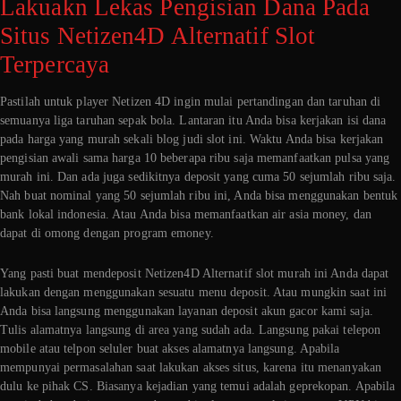
Lakuakn Lekas Pengisian Dana Pada
Situs Netizen4D Alternatif Slot
Terpercaya
Pastilah untuk player Netizen 4D ingin mulai pertandingan dan taruhan di
semuanya liga taruhan sepak bola. Lantaran itu Anda bisa kerjakan isi dana
pada harga yang murah sekali blog judi slot ini. Waktu Anda bisa kerjakan
pengisian awali sama harga 10 beberapa ribu saja memanfaatkan pulsa yang
murah ini. Dan ada juga sedikitnya deposit yang cuma 50 sejumlah ribu saja.
Nah buat nominal yang 50 sejumlah ribu ini, Anda bisa menggunakan bentuk
bank lokal indonesia. Atau Anda bisa memanfaatkan air asia money, dan
dapat di omong dengan program emoney.
Yang pasti buat mendeposit Netizen4D Alternatif slot murah ini Anda dapat
lakukan dengan menggunakan sesuatu menu deposit. Atau mungkin saat ini
Anda bisa langsung menggunakan layanan deposit akun gacor kami saja.
Tulis alamatnya langsung di area yang sudah ada. Langsung pakai telepon
mobile atau telpon seluler buat akses alamatnya langsung. Apabila
mempunyai permasalahan saat lakukan akses situs, karena itu menanyakan
dulu ke pihak CS. Biasanya kejadian yang temui adalah geprekopan. Apabila