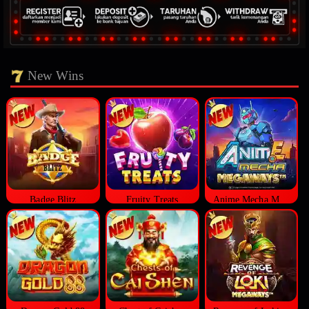
New Wins
Badge Blitz
Fruity Treats
Anime Mecha Megaways