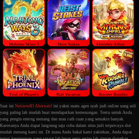
Mahjong Ways 3
Heist Stakes
Almighty Athena Empire
Trial of Phoenix
Bali Vacation
Rooster Rumble
Saat ini
Netizen4D Alternatif
ini yakni suatu agen syah judi online uang asli
yang paling lah mudah buat mendapatkan kemenangan. Tentu untuk Anda
yang pengin enteng menang dan mau raih cuan yang semakin banyak.
Karenanya Anda dapat langsung saja coba dalam situs judi terpercaya slot
mudah menang kami ini. Di mana Anda bakal kami yakinkan, Anda dapat
temui keuntungan yang sangat lah besar serta serius lah ringan dapatkan.