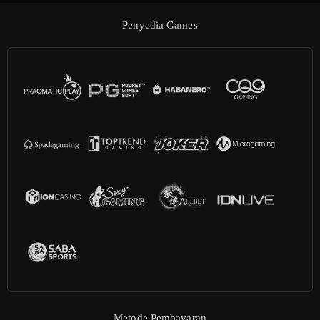
Penyedia Games
Metode Pembayaran