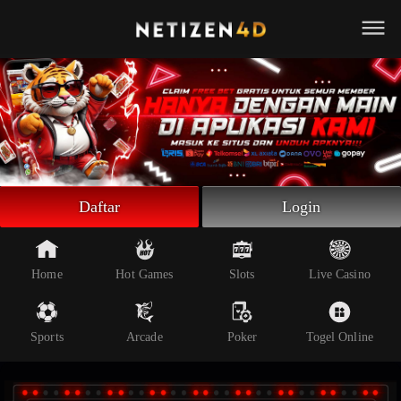
Beranda
Slot Online
Live Casino
Sportsbook
Arcade
Togel Online
Daftar
Login
Poker
Whatsapp
Home
Hot Games
Slots
Live Casino
Telegram
Sports
Arcade
Poker
Togel Online
Livechat