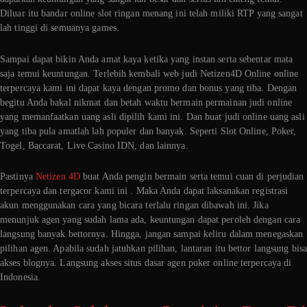
Diluar itu bandar online slot ringan menang ini telah miliki RTP yang sangat
lah tinggi di semuanya games.
Sampai dapat bikin Anda amat kaya ketika yang instan serta sebentar mata
saja temui keuntungan. Terlebih kembali web judi Netizen4D Online online
terpercaya kami ini dapat kaya dengan promo dan bonus yang tiba. Dengan
begitu Anda bakal nikmat dan betah waktu bermain permainan judi online
yang memanfaatkan uang asli dipilih kami ini. Dan buat judi online uang asli
yang tiba pula amatlah lah populer dan banyak. Seperti Slot Online, Poker,
Togel, Baccarat, Live Casino IDN, dan lainnya.
Pastinya
Netizen 4D
buat Anda pengin bermain serta temui cuan di perjudian
terpercaya dan tergacor kami ini . Maka Anda dapat laksanakan registrasi
akun menggunakan cara yang bicara terlalu ringan dibawah ini. Jika
menunjuk agen yang sudah lama ada, keuntungan dapat peroleh dengan cara
langsung banyak bettornya. Hingga, jangan sampai keliru dalam menegaskan
pilihan agen. Apabila sudah jatuhkan pilihan, lantaran itu bettor langsung bisa
akses blognya. Langsung akses situs dasar agen poker online terpercaya di
Indonesia.