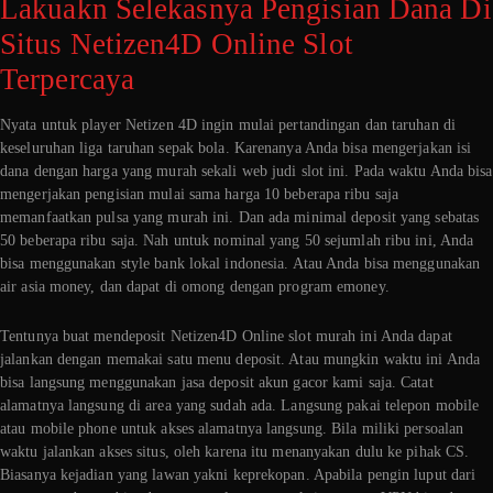
Lakuakn Selekasnya Pengisian Dana Di
Situs Netizen4D Online Slot
Terpercaya
Nyata untuk player Netizen 4D ingin mulai pertandingan dan taruhan di
keseluruhan liga taruhan sepak bola. Karenanya Anda bisa mengerjakan isi
dana dengan harga yang murah sekali web judi slot ini. Pada waktu Anda bisa
mengerjakan pengisian mulai sama harga 10 beberapa ribu saja
memanfaatkan pulsa yang murah ini. Dan ada minimal deposit yang sebatas
50 beberapa ribu saja. Nah untuk nominal yang 50 sejumlah ribu ini, Anda
bisa menggunakan style bank lokal indonesia. Atau Anda bisa menggunakan
air asia money, dan dapat di omong dengan program emoney.
Tentunya buat mendeposit Netizen4D Online slot murah ini Anda dapat
jalankan dengan memakai satu menu deposit. Atau mungkin waktu ini Anda
bisa langsung menggunakan jasa deposit akun gacor kami saja. Catat
alamatnya langsung di area yang sudah ada. Langsung pakai telepon mobile
atau mobile phone untuk akses alamatnya langsung. Bila miliki persoalan
waktu jalankan akses situs, oleh karena itu menanyakan dulu ke pihak CS.
Biasanya kejadian yang lawan yakni keprekopan. Apabila pengin luput dari