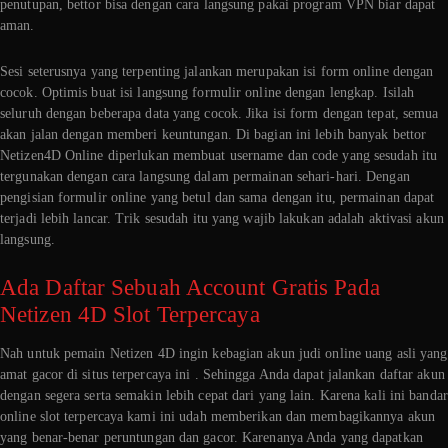
penutupan, bettor bisa dengan cara langsung pakai program VPN biar dapat
aman.
Sesi seterusnya yang terpenting jalankan merupakan isi form online dengan
cocok. Optimis buat isi langsung formulir online dengan lengkap. Isilah
seluruh dengan beberapa data yang cocok. Jika isi form dengan tepat, semua
akan jalan dengan memberi keuntungan. Di bagian ini lebih banyak bettor
Netizen4D Online diperlukan membuat username dan code yang sesudah itu
tergunakan dengan cara langsung dalam permainan sehari-hari. Dengan
pengisian formulir online yang betul dan sama dengan itu, permainan dapat
terjadi lebih lancar. Trik sesudah itu yang wajib lakukan adalah aktivasi akun
langsung.
Ada Daftar Sebuah Account Gratis Pada
Netizen 4D Slot Terpercaya
Nah untuk pemain Netizen 4D ingin kebagian akun judi online uang asli yang
amat gacor di situs terpercaya ini . Sehingga Anda dapat jalankan daftar akun
dengan segera serta semakin lebih cepat dari yang lain. Karena kali ini bandar
online slot terpercaya kami ini udah memberikan dan membagikannya akun
yang benar-benar peruntungan dan gacor. Karenanya Anda yang dapatkan