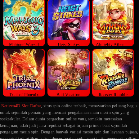
Mahjong Ways 3
Heist Stakes
Almighty Athena Empire
Trial of Phoenix
Bali Vacation
Rooster Rumble
Netizen4D Slot Daftar
, situs spin online terbaik, menawarkan peluang bagus
untuk sejumlah pemain yang mencari pengalaman main mesin spin yang
spektakuler. Dalam dunia pergachan online yang semakin merasakan
kemajuan, udah jadi juara reputasi sebagai tujuan primer buat sejumlah
pengagum mesin spin. Dengan banyak variasi mesin spin dan layanan pujaan,
menonjol jadi pilihan paling depan buat mereka yang ingin mengoptimalkan