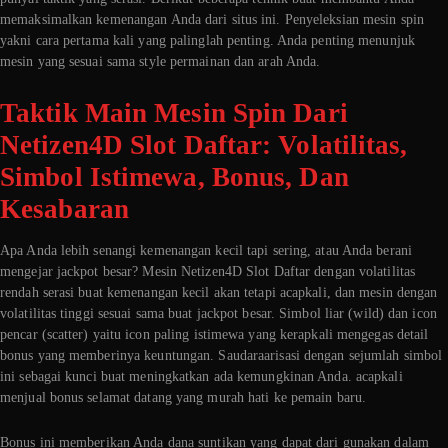
memaksimalkan kemenangan Anda dari situs ini. Penyeleksian mesin spin
yakni cara pertama kali yang palinglah penting. Anda penting menunjuk
mesin yang sesuai sama style permainan dan arah Anda.
Taktik Main Mesin Spin Dari
Netizen4D Slot Daftar: Volatilitas,
Simbol Istimewa, Bonus, Dan
Kesabaran
Apa Anda lebih senangi kemenangan kecil tapi sering, atau Anda berani
mengejar jackpot besar? Mesin Netizen4D Slot Daftar dengan volatilitas
rendah serasi buat kemenangan kecil akan tetapi acapkali, dan mesin dengan
volatilitas tinggi sesuai sama buat jackpot besar. Simbol liar (wild) dan icon
pencar (scatter) yaitu icon paling istimewa yang kerapkali mengegas detail
bonus yang memberinya keuntungan. Saudaraarisasi dengan sejumlah simbol
ini sebagai kunci buat meningkatkan ada kemungkinan Anda. acapkali
menjual bonus selamat datang yang murah hati ke pemain baru.
Bonus ini memberikan Anda dana suntikan yang dapat dari gunakan dalam