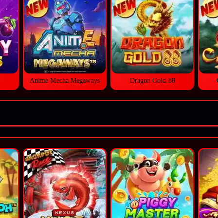
Anime Mecha Megaways
Dragon Gold 88