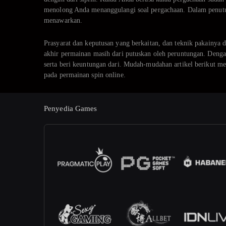
menolong Anda menanggulangi soal pergachaan. Dalam penutupa
menawarkan.
Prasyarat dan keputusan yang berkaitan, dan teknik pakainya
akhir permainan masih dari putuskan oleh peruntungan. Deng
serta beri keuntungan dari. Mudah-mudahan artikel berikut m
pada permainan spin online.
Penyedia Games