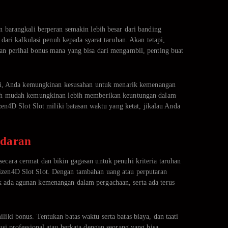
n barangkali berperan semakin lebih besar dari banding
dari kalkulasi penuh kepada syarat taruhan. Akan tetapi,
an perihal bonus mana yang bisa dari mengambil, penting buat
enuhi, Anda kemungkinan kesusahan untuk menarik kemenangan
lebih mudah kemungkinan lebih memberikan keuntungan dalam
zen4D Slot Slot miliki batasan waktu yang ketat, jikalau Anda
adaran
ecara cermat dan bikin gagasan untuk penuhi kriteria taruhan
izen4D Slot Slot. Dengan tambahan uang atau perputaran
k ada agunan kemenangan dalam pergachaan, serta ada terus
ki bonus. Tentukan batas waktu serta batas biaya, dan taati
si professional atau berkata dengan seorang yang bisa