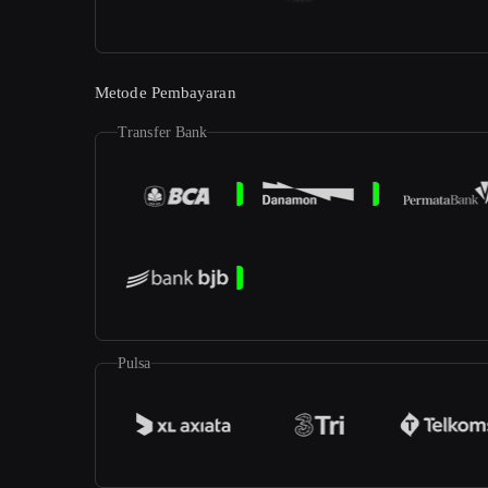
Metode Pembayaran
Transfer Bank
Pulsa