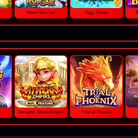
Nexus Koi Gate
Piggy Master
R
Almighty Athena Empire
Trial of Phoenix