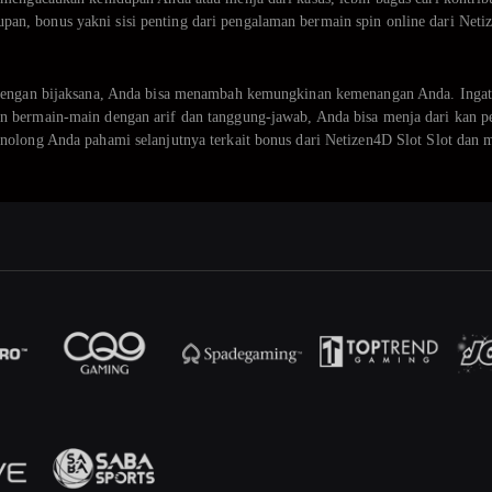
n, bonus yakni sisi penting dari pengalaman bermain spin online dari Neti
 dengan bijaksana, Anda bisa menambah kemungkinan kemenangan Anda. Ingatka
an bermain-main dengan arif dan tanggung-jawab, Anda bisa menja dari kan
enolong Anda pahami selanjutnya terkait bonus dari Netizen4D Slot Slot da