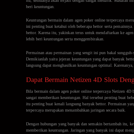
itu, semuanya akan terjadi dengan sangat menarik. Masalah in
beri keuntungan.
Keuntungan bermain dalam agen poker online terpercaya meru
ini penting buat ketahui oleh beberapa bettor serta pemainnya
bettor. Karena itu, yakinkan terus untuk mendaftarkan ke agen
lebih beri keuntungan serta menggembirakan.
Permainan atau permainan yang sengit ini pun bakal sungguh-s
Demikianlah yaitu jejeran keuntungan yang dapat banyak bettor
langsung dapat menghasilkan keuntungan optimal. Karenanya,
Dapat Bermain Netizen 4D Slots De
Bila bermain dalam agen poker online terpercaya Netizen 4D
sangat memberikan keuntungan. Hal tersebut penting buat beb
itu penting buat kenali langsung banyak bettor. Permainan y
terpercaya merupakan menambahkan jaringan secara baik.
Dengan hubungan yang banyak dan semakin bertambah itu, ke
memberikan keuntungan. Jaringan yang banyak ini dapat menj