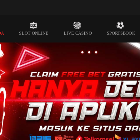
DA
SLOT ONLINE
LIVE CASINO
SPORTSBOOK