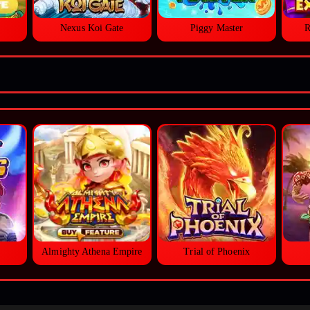
Nexus Koi Gate
Piggy Master
R
Almighty Athena Empire
Trial of Phoenix