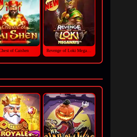
Chest of Caishen
Revenge of Loki Megaways™