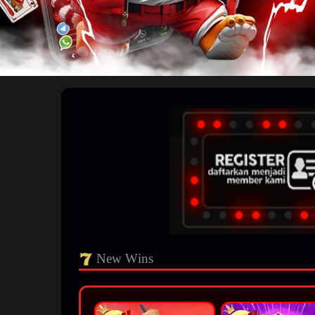
New Wins