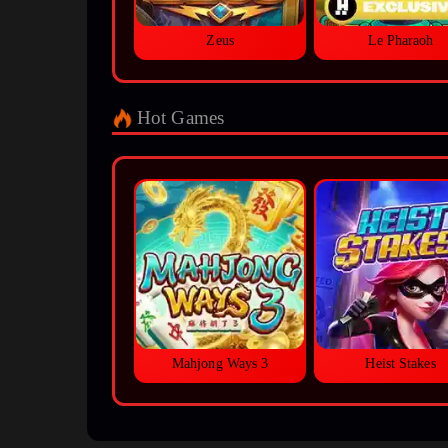
Zeus
Le Pharaoh
Hot Games
Mahjong Ways 3
Heist Stakes