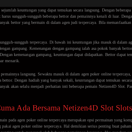
a sejumlah keuntungan yang dapat temukan secara langsung. Dengan beberapa 
 harus sungguh-sungguh beberapa bettor dan pemainnya kenali di luar. Deng
yak bettor yang bermain di dalam agen judi terpercaya. Bila memanfaatkan 
sungguh-sungguh terpercaya. Di bawah ini keuntungan jika masuk di dalam ag
dengan gampang. Kemenangan dengan gampang ialah asa pokok banyak bettor p
. Dengan kemenangan gampang, keuntungan dapat didapatkan. Bettor dapat t
nar menarik.
pa pemainnya langsung. Sewaktu masuk di dalam agen poker online terpercaya,
 bettor. Dengan hadiah yang banyak sekali, keuntungan dapat temukan secar
nyak akan selalu menjadi perhatian inti beberapa pemain Netizen4D Slot. Pad
Cuma Ada Bersama Netizen4D Slot Slot
main pada agen poker online terpercaya merupakan opsi permainan yang komp
ng pakai agen poker online terpercaya. Hal demikian serius penting buat pah